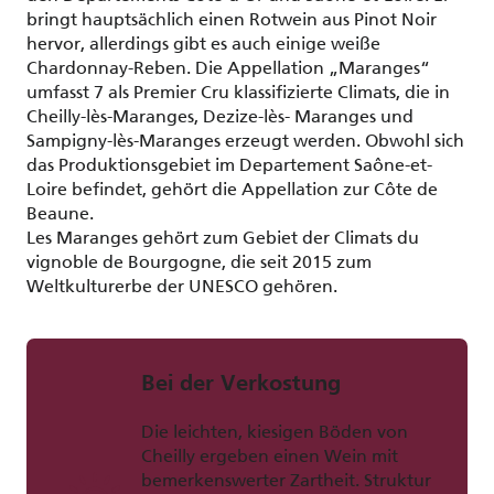
bringt hauptsächlich einen Rotwein aus Pinot Noir
hervor, allerdings gibt es auch einige weiße
Chardonnay-Reben. Die Appellation „Maranges“
umfasst 7 als Premier Cru klassifizierte Climats, die in
Cheilly-lès-Maranges, Dezize-lès- Maranges und
Sampigny-lès-Maranges erzeugt werden. Obwohl sich
das Produktionsgebiet im Departement Saône-et-
Loire befindet, gehört die Appellation zur Côte de
Beaune.
Les Maranges gehört zum Gebiet der Climats du
vignoble de Bourgogne, die seit 2015 zum
Weltkulturerbe der UNESCO gehören.
Bei der Verkostung
Die leichten, kiesigen Böden von
Cheilly ergeben einen Wein mit
bemerkenswerter Zartheit. Struktur