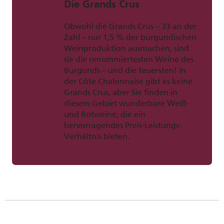
Die Grands Crus
Obwohl die Grands Crus – 33 an der
Zahl – nur 1,5 % der burgundischen
Weinproduktion ausmachen, sind
sie die renommiertesten Weine des
Burgunds – und die teuersten! In
der Côte Chalonnaise gibt es keine
Grands Crus, aber Sie finden in
diesem Gebiet wunderbare Weiß-
und Rotweine, die ein
hervorragendes Preis-Leistungs-
Verhältnis bieten.