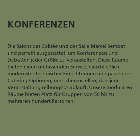
KONFERENZEN
Die Salons des Colisée und der Salle Marcel Sembat
sind perfekt ausgestattet, um Konferenzen und
Debatten jeder Größe zu veranstalten. Diese Räume
bieten einen umfassenden Service, einschließlich
modernster technischer Einrichtungen und passender
Catering-Optionen, um sicherzustellen, dass jede
Veranstaltung reibungslos abläuft. Unsere modularen
Räume bieten Platz für Gruppen von 50 bis zu
mehreren hundert Personen.