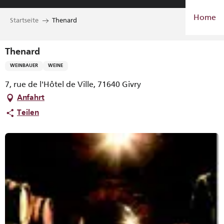
Aller
Home
au
Startseite
Thenard
contenu
principal
Thenard
WEINBAUER
WEINE
7, rue de l'Hôtel de Ville, 71640 Givry
Anfahrt
Teilen