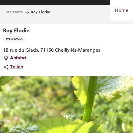
Aller
Home
au
Startseite
Roy Elodie
contenu
principal
Roy Elodie
WEINBAUER
1B rue du Glacis, 71150 Cheilly-lès-Maranges
Anfahrt
Teilen