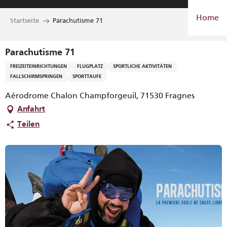
Aller
Home
au
Startseite
Parachutisme 71
contenu
principal
Parachutisme 71
FREIZEITEINRICHTUNGEN
FLUGPLATZ
SPORTLICHE AKTIVITÄTEN
FALLSCHIRMSPRINGEN
SPORTTAUFE
Aérodrome Chalon Champforgeuil, 71530 Fragnes
Anfahrt
Teilen