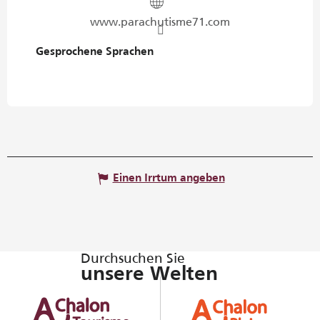
www.parachutisme71.com
Gesprochene Sprachen
Gesprochene Sprachen
Einen Irrtum angeben
Durchsuchen Sie
unsere Welten