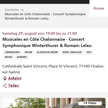
Aller
Home
au
Startseite
contenu
Musicales en Côte Chalonnaise - Concert Symphonique
Winterthurer & Romain Leleu
principal
Samstag 29. august von 19:00 bis zu 21:00
Musicales en Côte Chalonnaise - Concert
Symphonique Winterthurer & Romain Leleu
LEBENSKUNST
MUSIK
KLASSISCHE MUSIK
WEIN, ÖNOLOGIE
FEST
MUSIK
KONZERT
Cathédrale Saint Vincent, Place St Vincent, 71100 Chalon-
sur-Saône
Anfahrt
Teilen
+3 Fotos