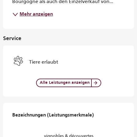
Bourgogne als auch den Einzelverkauf von...
Mehr anzeigen
Service
Tiere erlaubt
Alle Leistungen anzeigen
Leistungensmöglichkeiten
Bezeichnungen (Leistungsmerkmale)
Bezeichnungen (Leistungsmerkmale)
vignobles & découvertes