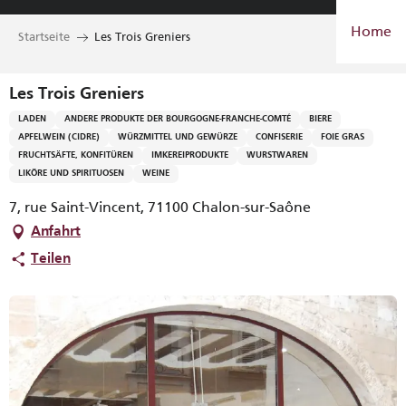
Aller
Home
au
Startseite
Les Trois Greniers
contenu
principal
Les Trois Greniers
LADEN
ANDERE PRODUKTE DER BOURGOGNE-FRANCHE-COMTÉ
BIERE
APFELWEIN (CIDRE)
WÜRZMITTEL UND GEWÜRZE
CONFISERIE
FOIE GRAS
FRUCHTSÄFTE, KONFITÜREN
IMKEREIPRODUKTE
WURSTWAREN
LIKÖRE UND SPIRITUOSEN
WEINE
7, rue Saint-Vincent, 71100 Chalon-sur-Saône
Anfahrt
Teilen