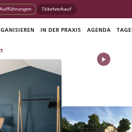
 du Roi
Aufführungen
Ticketverkauf
Maison du Clos du Roi
GANISIEREN
IN DER PRAXIS
AGENDA
TAGE
rt