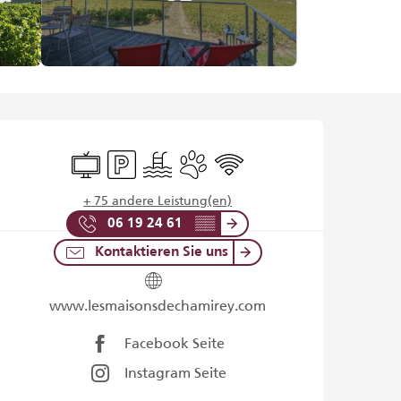
Öffnungszeiten & Kontaktd
Fernsehen
Parkplatz
Schwimmbad
Tiere erlaubt
Wi-Fi
+ 75 andere Leistung(en)
06 19 24 61
▒▒
Kontaktieren Sie uns
www.lesmaisonsdechamirey.com
Facebook Seite
Instagram Seite