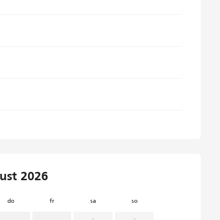
ust 2026
do
fr
sa
so
mo
d
1
2