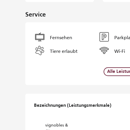
Service
Fernsehen
Parkpl
Tiere erlaubt
Wi-Fi
Alle Leist
Leistungensmöglichke
Bezeichnungen (Leistungsmerkmale)
Bezeichnungen (Leistungsmerkmale)
vignobles &