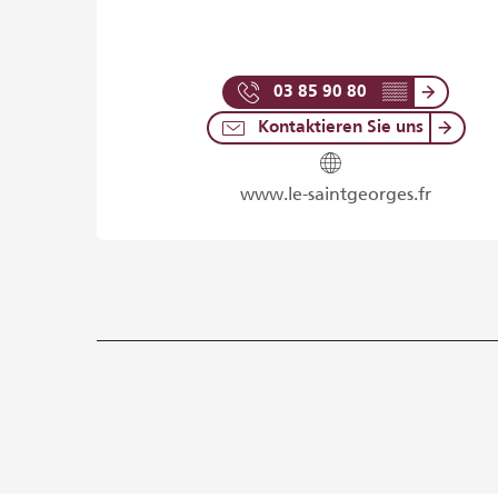
03 85 90 80
▒▒
Kontaktieren Sie uns
www.le-saintgeorges.fr