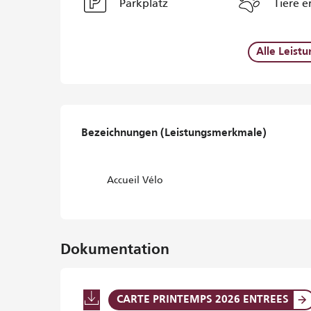
Parkplatz
Tiere e
Alle Leist
Leistungensmöglichke
Bezeichnungen (Leistungsmerkmale)
Bezeichnungen (Leistungsmerkmale)
Accueil Vélo
Dokumentation
CARTE PRINTEMPS 2026 ENTREES