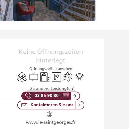
Öffnungszeiten & Kontaktd
Keine Öffnungszeiten
hinterlegt
Öffnungszeiten ansehen
Klimaanlage
Fernsehen
Aufzug
Parkplatz
Tiere erlaubt
Wi-Fi
+ 25 andere Leistung(en)
03 85 90 80
▒▒
Kontaktieren Sie uns
www.le-saintgeorges.fr