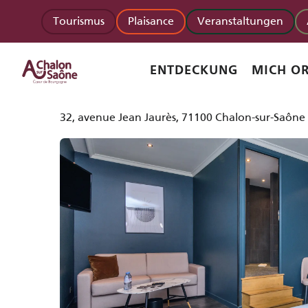
Aller
Startseite
Le Saint-Georges Hôtel-Restaurant-Spa
Tourismus
Plaisance
Veranstaltungen
au
contenu
principal
Le Saint-Georges Hôtel-Restau
ENTDECKUNG
MICH OR
HOTEL - RESTAURANT
32, avenue Jean Jaurès, 71100 Chalon-sur-Saône