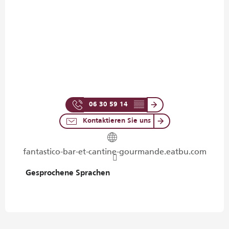
06 30 59 14
▒▒
Kontaktieren Sie uns
fantastico-bar-et-cantine-gourmande.eatbu.com
Gesprochene Sprachen
Gesprochene Sprachen