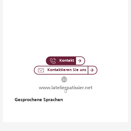
Kontakt
Kontaktieren Sie uns
www.latelierpatissier.net
Gesprochene Sprachen
Gesprochene Sprachen