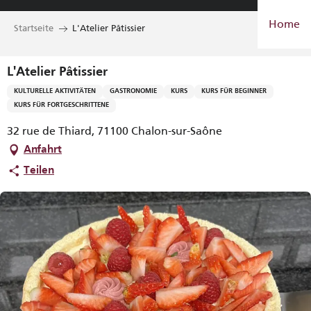
Aller
Home
au
Startseite
L'Atelier Pâtissier
contenu
principal
L'Atelier Pâtissier
KULTURELLE AKTIVITÄTEN
GASTRONOMIE
KURS
KURS FÜR BEGINNER
KURS FÜR FORTGESCHRITTENE
32 rue de Thiard, 71100 Chalon-sur-Saône
Anfahrt
Teilen