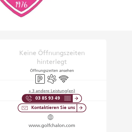
Öffnungszeiten & Kontaktd
Keine Öffnungszeiten
hinterlegt
Öffnungszeiten ansehen
Parkplatz
Tiere erlaubt
Wi-Fi
+ 3 andere Leistung(en)
03 85 93 49
▒▒
Kontaktieren Sie uns
www.golfchalon.com