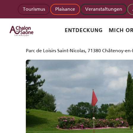
Aller
Startseite
Golf de Chalon-sur-Saône
Tourismus
Plaisance
Veranstaltungen
au
contenu
principal
Golf de Chalon-sur-Saône
ENTDECKUNG
MICH OR
FREIZEITEINRICHTUNGEN
GOLF
SPORTLICHE AKTIVITÄTEN
BETREU
Parc de Loisirs Saint-Nicolas, 71380 Châtenoy-en-