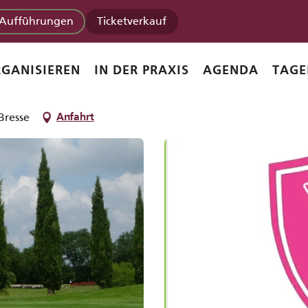
Aufführungen
Ticketverkauf
GANISIEREN
IN DER PRAXIS
AGENDA
TAGE
UNG
KURS
VERMIETUNG
FREIE AUSÜBUNG
KURS FÜR BEGINNER
Bresse
Anfahrt