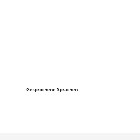
Gesprochene Sprachen
Gesprochene Sprachen