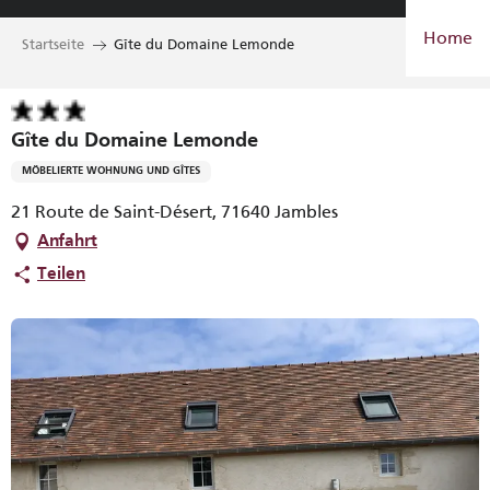
Aller
Home
au
Startseite
Gîte du Domaine Lemonde
contenu
principal
Gîte du Domaine Lemonde
MÖBELIERTE WOHNUNG UND GÎTES
21 Route de Saint-Désert, 71640 Jambles
Anfahrt
Teilen