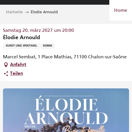
Aller
Home
au
Startseite
Élodie Arnould
contenu
principal
Samstag 20. märz 2027 um 20:00
Élodie Arnould
KUNST UND SPEKTAKEL
KOMIK
Marcel Sembat, 1 Place Mathias, 71100 Chalon-sur-Saône
Anfahrt
Teilen