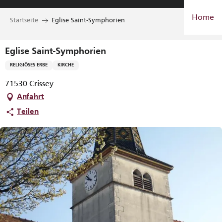
Aller
Home
au
Startseite
Eglise Saint-Symphorien
contenu
principal
Eglise Saint-Symphorien
RELIGIÖSES ERBE
KIRCHE
71530 Crissey
Anfahrt
Teilen