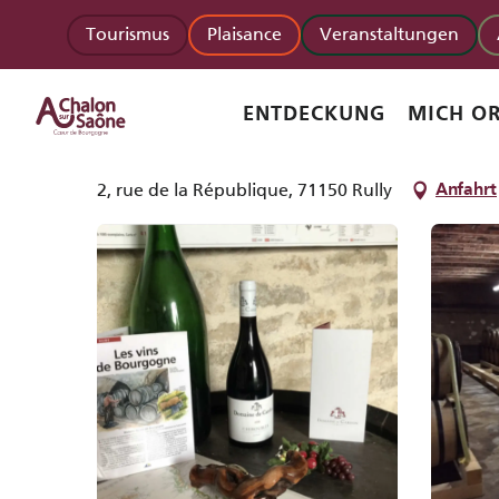
Aller
Startseite
Domaine de Cardon
Tourismus
Plaisance
Veranstaltungen
au
contenu
principal
Domaine de Cardon
ENTDECKUNG
MICH OR
WEINBAUER
2, rue de la République, 71150 Rully
Anfahrt