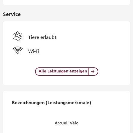
Service
Tiere erlaubt
Wi-Fi
Alle Leistungen anzeigen
Leistungensmöglichkeiten
Bezeichnungen (Leistungsmerkmale)
Bezeichnungen (Leistungsmerkmale)
Accueil Vélo