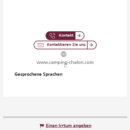
Kontakt
Kontaktieren Sie uns
www.camping-chalon.com
Gesprochene Sprachen
Gesprochene Sprachen
Einen Irrtum angeben