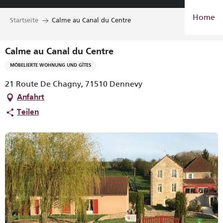
Aller
Home
au
Startseite
Calme au Canal du Centre
contenu
principal
Calme au Canal du Centre
MÖBELIERTE WOHNUNG UND GÎTES
21 Route De Chagny, 71510 Dennevy
Anfahrt
Teilen