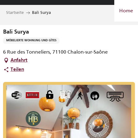
Aller
Home
au
Startseite
Bali Surya
contenu
principal
Bali Surya
MÖBELIERTE WOHNUNG UND GÎTES
6 Rue des Tonneliers, 71100 Chalon-sur-Saône
Anfahrt
Teilen