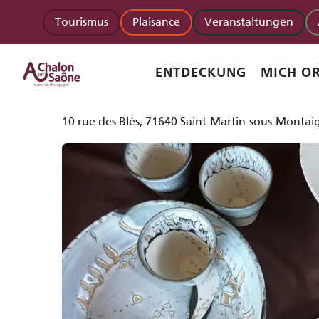
Aller
Startseite
Atelier Grains d'Argile
Tourismus
Plaisance
Veranstaltungen
au
contenu
principal
Atelier Grains d'Argile
ENTDECKUNG
MICH OR
TÖPFERKUNST
10 rue des Blés, 71640 Saint-Martin-sous-Montai