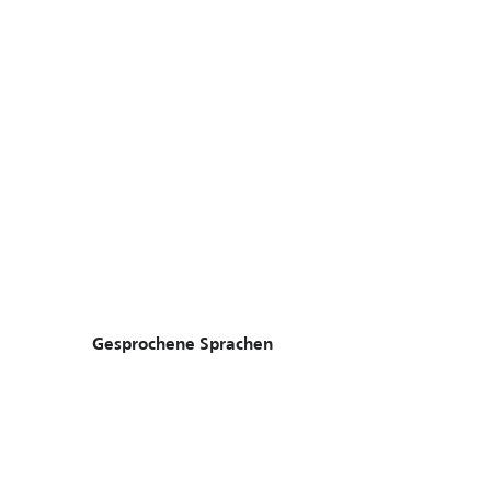
Gesprochene Sprachen
Gesprochene Sprachen