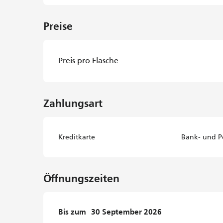
Preise
Preis pro Flasche
Zahlungsart
Kreditkarte
Bank- und P
Öffnungszeiten
vom
Bis zum
1 April 2026
30 September 2026
bis zum
30 September 20