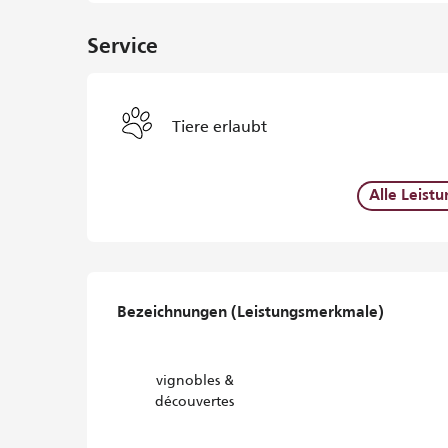
Service
Tiere erlaubt
Alle Leist
Leistungensmöglichke
Bezeichnungen (Leistungsmerkmale)
Bezeichnungen (Leistungsmerkmale)
vignobles &
découvertes