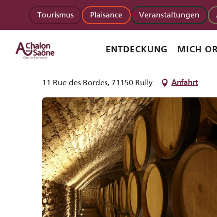
Aller
Startseite
André Delorme
Tourismus
Plaisance
Veranstaltungen
au
contenu
principal
André Delorme
ENTDECKUNG
MICH OR
WEINHÄNDLER
WEINBAUER
WEINE
11 Rue des Bordes, 71150 Rully
Anfahrt