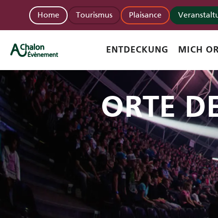
Aller
Home
Tourismus
Plaisance
Veranstal
au
contenu
principal
ENTDECKUNG
MICH OR
ORTE D