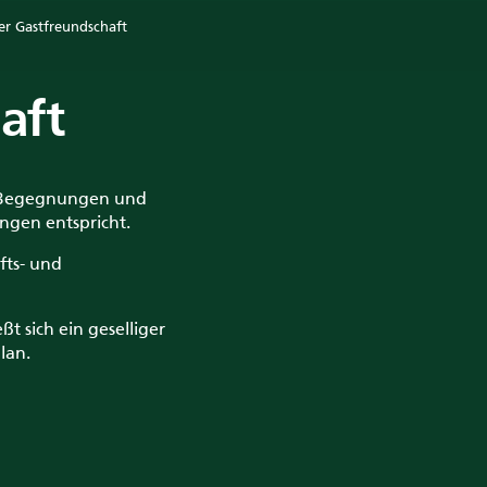
er Gastfreundschaft
aft
ür Begegnungen und
ngen entspricht.
fts- und
ßt sich ein geselliger
lan.