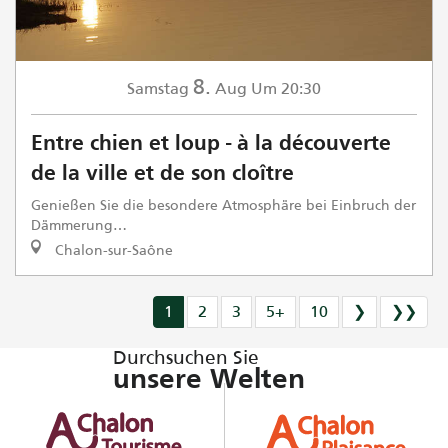
8.
Samstag
Aug
Um 20:30
Entre chien et loup - à la découverte
de la ville et de son cloître
Genießen Sie die besondere Atmosphäre bei Einbruch der
Dämmerung…
Chalon-sur-Saône
1
2
3
5+
10
❯
❯❯
Durchsuchen Sie
unsere Welten