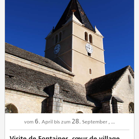
6.
28.
April
September
,
...
vom
bis zum